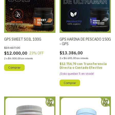
GPS SWEET SOIL 100G
GPS HARINA DE PESCADO 150G
- GPS
$15.617,00
$13.386,00
$12.000,00
23
% OFF
2
x
$6.693,00
sin interés
2
x
$6.000,00
sin interés
$12.716,70
con
Transferencia
Directa o Contado Efectivo
¡Solo quedan
5
en stock!