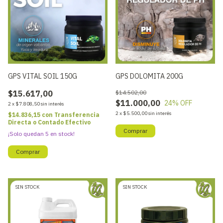
GPS VITAL SOIL 150G
GPS DOLOMITA 200G
$15.617,00
$14.502,00
$11.000,00
24
% OFF
2
x
$7.808,50
sin interés
2
x
$5.500,00
sin interés
$14.836,15
con
Transferencia
Directa o Contado Efectivo
¡Solo quedan
5
en stock!
SIN STOCK
SIN STOCK