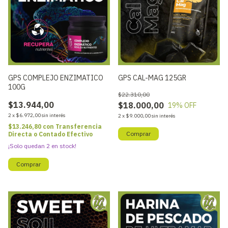
GPS COMPLEJO ENZIMATICO
GPS CAL-MAG 125GR
100G
$22.310,00
$13.944,00
$18.000,00
19
% OFF
2
x
$6.972,00
sin interés
2
x
$9.000,00
sin interés
$13.246,80
con
Transferencia
Directa o Contado Efectivo
¡Solo quedan
2
en stock!