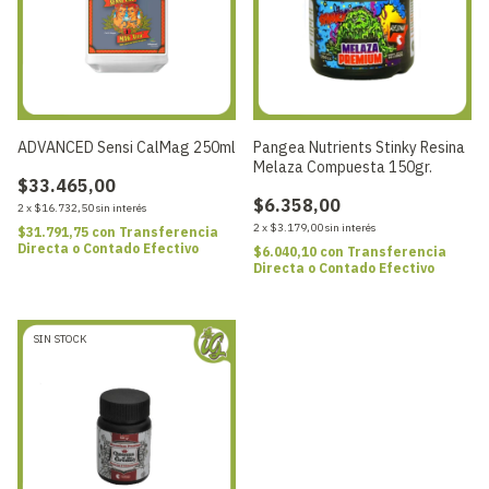
ADVANCED Sensi CalMag 250ml
Pangea Nutrients Stinky Resina
Melaza Compuesta 150gr.
$33.465,00
$6.358,00
2
x
$16.732,50
sin interés
2
x
$3.179,00
sin interés
$31.791,75
con
Transferencia
Directa o Contado Efectivo
$6.040,10
con
Transferencia
Directa o Contado Efectivo
SIN STOCK