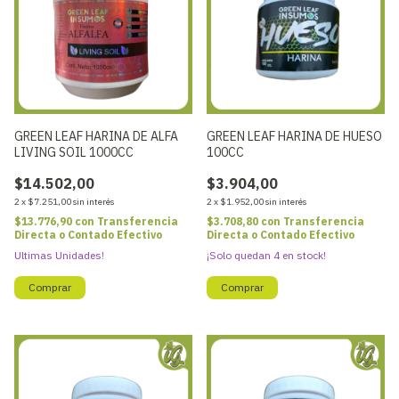
GREEN LEAF HARINA DE ALFA
GREEN LEAF HARINA DE HUESO
LIVING SOIL 1000CC
100CC
$14.502,00
$3.904,00
2
x
$7.251,00
sin interés
2
x
$1.952,00
sin interés
$13.776,90
con
Transferencia
$3.708,80
con
Transferencia
Directa o Contado Efectivo
Directa o Contado Efectivo
Ultimas Unidades!
¡Solo quedan
4
en stock!