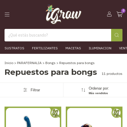
0
SUSTRATOS
FERTILIZANTES
MACETAS
ILUMINACION
VEN
Inicio
>
PARAFERNALIA
>
Bongs
>
Repuestos para bongs
Repuestos para bongs
11 productos
Ordenar por:
Filtrar
Más vendidos