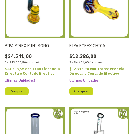
PIPA PIREX MINI BONG
PIPA PYREX CHICA
$24.541,00
$13.386,00
2
x
$12.270,50
sin interés
2
x
$6.693,00
sin interés
$23.313,95
con
Transferencia
$12.716,70
con
Transferencia
Directa o Contado Efectivo
Directa o Contado Efectivo
Ultimas Unidades!
Ultimas Unidades!
GRATIS