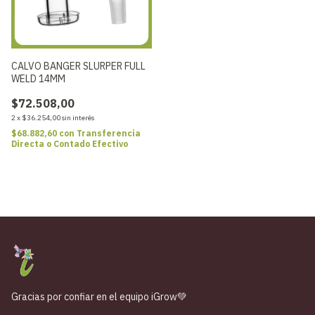
CALVO BANGER SLURPER FULL
WELD 14MM
$72.508,00
2
x
$36.254,00
sin interés
$68.882,60
con
Transferencia
Directa o Contado Efectivo
Gracias por confiar en el equipo iGrow💚