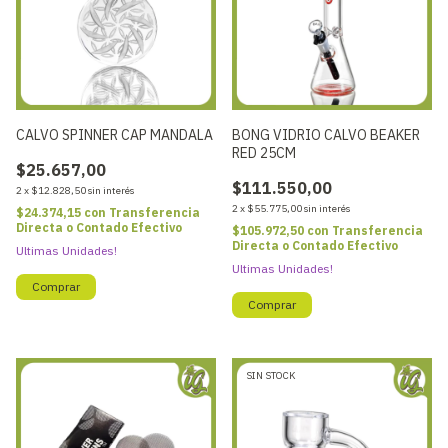
CALVO SPINNER CAP MANDALA
BONG VIDRIO CALVO BEAKER
RED 25CM
$25.657,00
$111.550,00
2
x
$12.828,50
sin interés
2
x
$55.775,00
sin interés
$24.374,15
con
Transferencia
Directa o Contado Efectivo
$105.972,50
con
Transferencia
Directa o Contado Efectivo
Ultimas Unidades!
Ultimas Unidades!
SIN STOCK